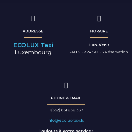
e
n
ADDRESSE
HORAIRE
ECOLUX Taxi
Lun-Ven :
Luxembourg
24H SUR 24 SOUS Réservation.
.
PHONE & EMAIL
+(352) 661 838 337
info@ecolux-taxi.lu
Toujours à votre service !