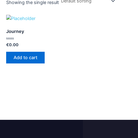
Showing the single result
Journey
Rated
€
0.00
0
out
of
Add to cart
5