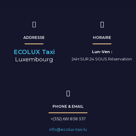
p
e
n
ADDRESSE
HORAIRE
ECOLUX Taxi
Lun-Ven :
Luxembourg
24H SUR 24 SOUS Réservation.
.
PHONE & EMAIL
+(352) 661 838 337
info@ecolux-taxi.lu